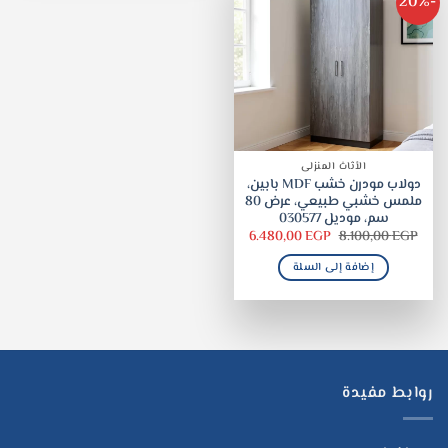
-20%
الأثاث المنزلى
دولاب مودرن خشب MDF بابين،
ملمس خشبي طبيعي، عرض 80
سم، موديل 030577
السعر
السعر
6.480,00
EGP
8.100,00
EGP
الأصلي
الحالي
هو:
هو:
إضافة إلى السلة
6.480,00 EGP.
8.100,00 EGP.
روابط مفيدة