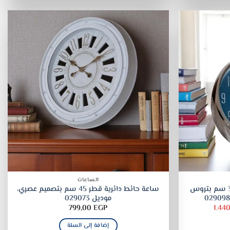
الساعات
ساعة حائط دائرية فضية، قطر 35 سم بتروس
ساعة حائط دائرية قطر 45 سم بتصميم عصري،
موديل 029073
السعر
799,00
EGP
1.44
الحالي
هو:
إضافة إلى السلة
1.440,00 EGP.