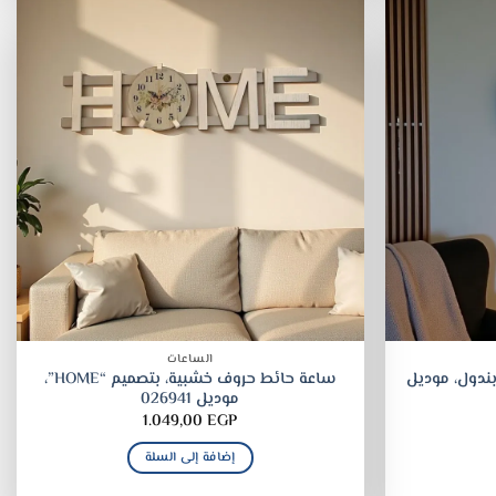
الساعات
ندول، موديل
ساعة حائط حروف خشبية، بتصميم “HOME”،
موديل 026941
1.049,00
EGP
إضافة إلى السلة