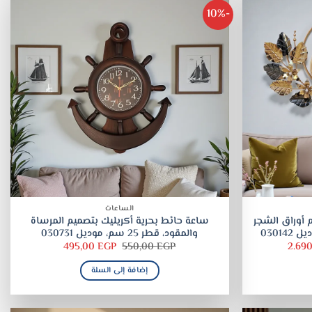
-10%
الساعات
 أوراق الشجر
ساعة حائط بحرية أكريليك بتصميم المرساة
والمقود، قطر 25 سم، موديل 030731
السعر
السعر
السعر
495,00
EGP
550,00
EGP
2.69
الحالي
الأصلي
الحالي
هو:
هو:
هو:
إضافة إلى السلة
495,00 EGP.
550,00 EGP.
2.690,00 EGP.