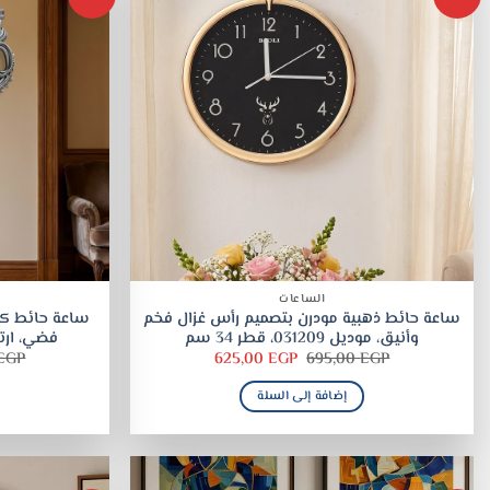
الساعات
ساعة حائط ذهبية مودرن بتصميم رأس غزال فخم
ساعة حائط كل
وأنيق، موديل 031209، قطر 34 سم
فضي، ارتفاع 73 سم، مو
السعر
السعر
EGP
625,00
EGP
695,00
EGP
الأصلي
الحالي
هو:
هو:
إضافة إلى السلة
625,00 EGP.
695,00 EGP.