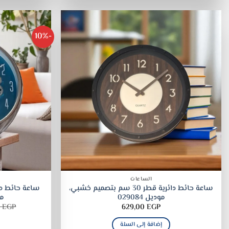
-10%
الساعات
ساعة حائط دائرية قطر 30 سم بتصميم خشبي،
موديل 029084
مر
0
EGP
629,00
EGP
إضافة إلى السلة