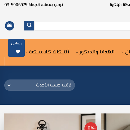
ظة البنكية
نرحب بعملاء الجملة 5906975-03
رغباتى
ل
الهدايا والديكور
أنتيكات كلاسيكية
-10%