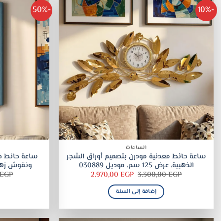
-50%
-10%
الساعات
ساعة حائط معدنية مودرن بتصميم أوراق الشجر
ساعة حائط خ
الذهبية، عرض 125 سم، موديل 030889
ونقوش زهرية – 75 سم، 
السعر
السعر
EGP
2.970,00
EGP
3.300,00
EGP
الأصلي
الحالي
هو:
هو:
إضافة إلى السلة
2.970,00 EGP.
3.300,00 EGP.