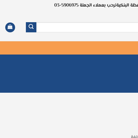
ظة البنكية
نرحب بعملاء الجملة 5906975-03
لفة