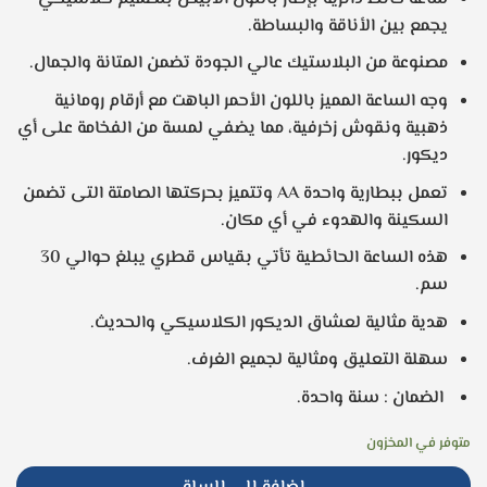
يجمع بين الأناقة والبساطة.
مصنوعة من البلاستيك عالي الجودة تضمن المتانة والجمال.
وﺟﻪ اﻟﺴﺎﻋﺔ اﻟﻤﻤﯿﺰ باللون الأحمر الباهت مع أرقام رومانية
ذهبية ونقوش زخرفية، مما يضفي لمسة من الفخامة على أي
ديكور.
تعمل ببطارية واحدة AA وتتميز بحركتها الصامتة التى تضمن
السكينة والهدوء في أي مكان.
هذه الساعة الحائطية تأتي بقياس قطري يبلغ حوالي 30
سم.
هدية مثالية لعشاق الديكور الكلاسيكي والحديث.
سهلة التعليق ومثالية لجميع الغرف.
الضمان : سنة واحدة.
متوفر في المخزون
إضافة إلى السلة