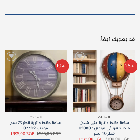
قد يعجبك أيضاً…
-10%
-25%
الساعات
الساعات
ساعة حائط دائرية على شكل
ساعة حائط دائرية قطر 75 سم
منطاد هوائي موديل 020807
موديل 027212
قطر 40 سم
السعر
السعر
1.395,00
EGP
1.550,00
EGP
الأصلي
الحالي
السعر
السعر
1.575,00
EGP
2.100,00
EGP