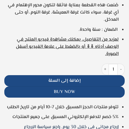
صُنعت هذه القطعة بعناية فائقة لتكون محور الإهتمام في
أي غرفة، سواء كانت غرفة المعيشة، غرفة النوم، أو حتى
المدخل.
الضمان : سنة واحدة.
لمزيد من التفاصيل، يمكنك مشاهدة فيديو المنتج في
الوصف أدناه ⇓⇓ أو بالضغط على علامة الفيديو أسفل
الصورة.
كمية ساعة حائط معدنية بتصميم الطاووس الذهبي، موديل 030053
إضافة إلى السلة
BUY NOW
تتوفر منتجات الحجز المسبق خلال 7-10 أيام من تاريخ الطلب
5% خصم للدفع الإلكتروني المسبق على جميع المنتجات
إرجاع مجانى فى خلال 30 يوم. راجع سياسة الإرجاع