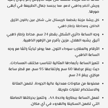
هو:
هو:
سد جمال الطبيعة في أبهى
وريش أخضر وذهبي لامع، مما يج
2.295,00 EGP.
2.550,00 EGP.
صورها.
كل ريشة مزينة بقطعة كريستال على شكل عين باللون الأزرق
الداكن، ومحاطة بإطار ذهبي.
وجه الساعة دائري الشكل بقطر 24 سم، محاط بإطار ذهبي
أنيق يشبه الهلال، مزين بأفرع من الزهور الذهبية.
الأرقام والعقارب سوداء اللون، مما يوفر تباينًا رائعًا مع وجه
الساعة الذهبي.
تتميز الساعة بأبعادها المثالية لتناسب مختلف المساحات،
حيث يبلغ عرضها 60 سم وارتفاعها 93 سم، مع قطر ساعة
مركزي يبلغ 24 سم.
مصنوعة من مكونات معدنية عالية الجودة، تضمن المتانة
والاستخدام لفترات طويلة.
تعمل الساعة ببطارية واحدة AA، وتتميز بحركتها الصامتة
التي تضمن السكينة والهدوء في أي مكان.