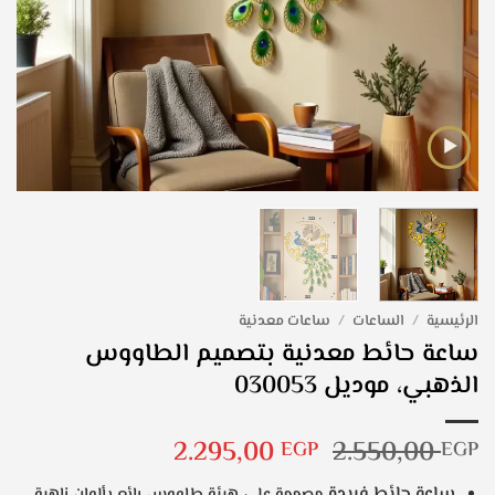
الرئيسية
/
الساعات
/
ساعات معدنية
ساعة حائط معدنية بتصميم الطاووس
الذهبي، موديل 030053
السعر
السعر
2.295,00
2.550,00
EGP
EGP
الأصلي
الحالي
ساعة حائط فريدة
مصممة على هيئة طاووس رائع بألوان زاهية